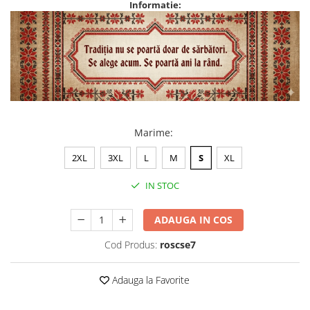
Informatie:
Marime
:
2XL
3XL
L
M
S
XL
IN STOC
ADAUGA IN COS
Cod Produs:
roscse7
Adauga la Favorite