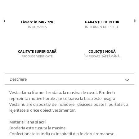
Livrare in 24h - 72h
GARANȚIE DE RETUR
IN ROMANIA
IN TERMEN DE 14 ZILE
CALITATE SUPERIOARĂ
COLECȚIE NOUĂ
PRODUSE VERIFICATE
ÎN FIECARE SĂPTĂMÂNĂ
Descriere
Vesta dama frumos brodata, la masina de cusut. Broderia
reprezinta motive florale , iar culoarea la baza este neagra
Vesta nu are dispozitiv de inchidere , deaceea poate fi purtata cu
lejeritate si orice obiect vestimentar.
Material: lana si acril
Broderia este cusuta la masina.
Confectionate in India cu inspiratii din folclorul romanesc.