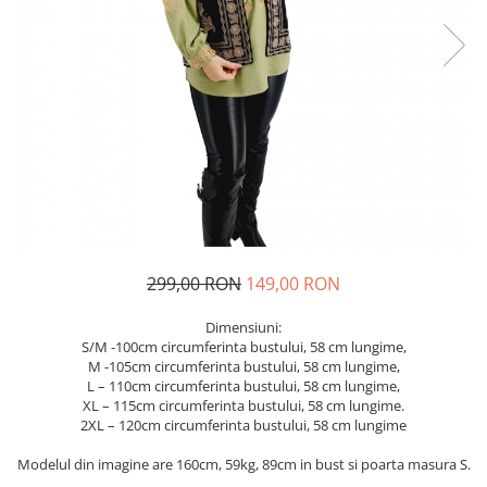
Geci
Jucarii
Tricouri
Treninguri
Ii traditionale
Rochii traditionale
Rochii Elegante
Costume populare
Fote & Catrinte
Incaltaminte
299,00 RON
149,00 RON
Dimensiuni:
S/M -100cm circumferinta bustului, 58 cm lungime,
M -105cm circumferinta bustului, 58 cm lungime,
L – 110cm circumferinta bustului, 58 cm lungime,
XL – 115cm circumferinta bustului, 58 cm lungime.
2XL – 120cm circumferinta bustului, 58 cm lungime
Modelul din imagine are 160cm, 59kg, 89cm in bust si poarta masura S.