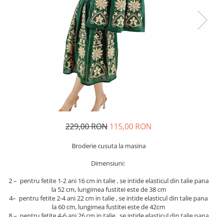
Geci
Jucarii
Tricouri
Treninguri
Ii traditionale
Rochii traditionale
Rochii Elegante
Costume populare
Fote & Catrinte
Incaltaminte
229,00 RON
115,00 RON
Broderie cusuta la masina
Dimensiuni:
2 – pentru fetite 1-2 ani 16 cm in talie , se intide elasticul din talie pana
la 52 cm, lungimea fustitei este de 38 cm
4– pentru fetite 2-4 ani 22 cm in talie , se intide elasticul din talie pana
la 60 cm, lungimea fustitei este de 42cm
8 – pentru fetite 4-6 ani 26 cm in talie , se intide elasticul din talie pana