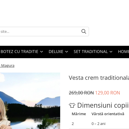
BOTEZ CU TRADITIE
DELUXE
SET TRADITIONAL
HOME
ii Magura
Vesta crem traditional
269,00 RON
129,00 RON
👕 Dimensiuni copii
Mărime
Vârstă orientativă
2
0 – 2 ani