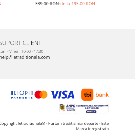
339,00 RON
de la 195,00 RON
N
269,
SUPORT CLIENTI
uni - Vineri: 10:00 - 17:30
help@ietraditionala.com
Copyright Ietraditionala® - Purtam traditia mai departe - Este
Marca Inregistrata