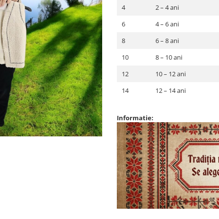
4
2 – 4 ani
6
4 – 6 ani
8
6 – 8 ani
10
8 – 10 ani
12
10 – 12 ani
14
12 – 14 ani
Informatie: