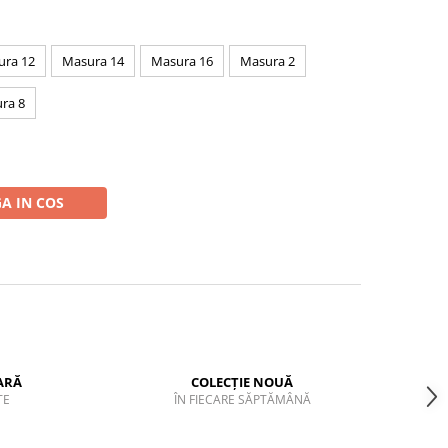
ura 12
Masura 14
Masura 16
Masura 2
ra 8
A IN COS
ARĂ
COLECȚIE NOUĂ
TE
ÎN FIECARE SĂPTĂMÂNĂ