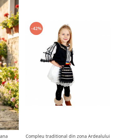
-42%
-32%
Compleu traditional din zona Ardealului
Rochita st
iana