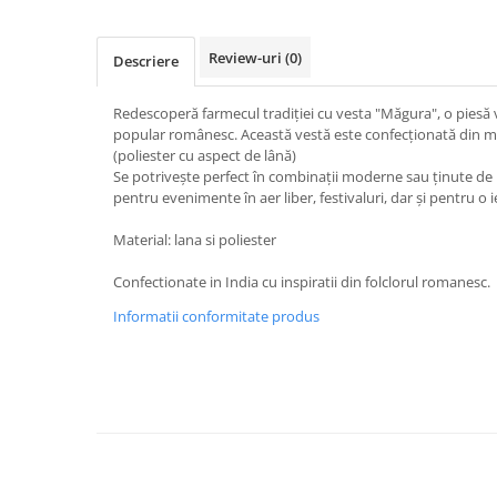
Review-uri
(0)
Descriere
Redescoperă farmecul tradiției cu vesta "Măgura", o piesă v
popular românesc. Această vestă este confecționată din ma
(poliester cu aspect de lână)
Se potrivește perfect în combinații moderne sau ținute de in
pentru evenimente în aer liber, festivaluri, dar și pentru o i
Material: lana si poliester
Confectionate in India cu inspiratii din folclorul romanesc.
Informatii conformitate produs