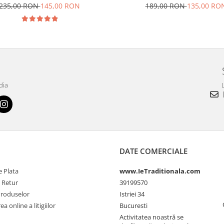
235,00 RON
145,00 RON
189,00 RON
135,00 RO
dia
L
DATE COMERCIALE
 Plata
www.IeTraditionala.com
e Retur
39199570
Produselor
Istriei 34
a online a litigiilor
Bucuresti
Activitatea noastră se