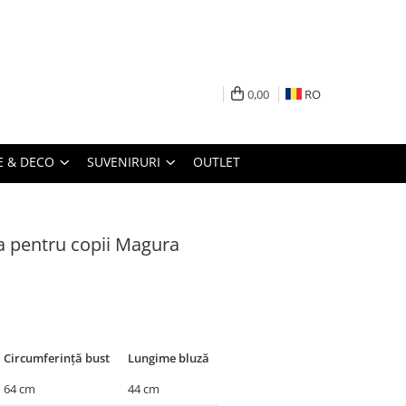
0,00
RO
 & DECO
SUVENIRURI
OUTLET
a pentru copii Magura
Circumferință bust
Lungime bluză
64 cm
44 cm