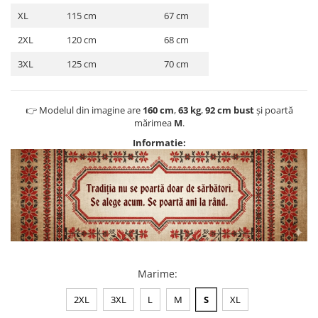
XL
115 cm
67 cm
2XL
120 cm
68 cm
3XL
125 cm
70 cm
👉 Modelul din imagine are
160 cm
,
63 kg
,
92 cm bust
și poartă
mărimea
M
.
Informatie:
Marime
:
2XL
3XL
L
M
S
XL