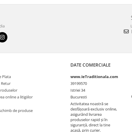
dia
L
DATE COMERCIALE
 Plata
www.IeTraditionala.com
e Retur
39199570
Produselor
Istriei 34
a online a litigiilor
Bucuresti
Activitatea noastră se
desfășoară exclusiv online,
schimb de produse
asigurând livrarea
produselor rapid și în
siguranță, direct la tine
acasă, prin curier.