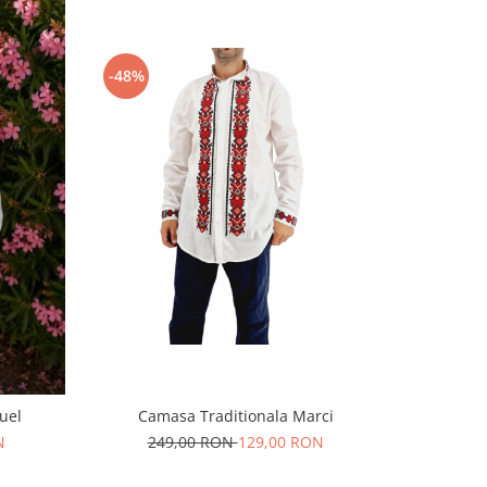
-48%
-54%
uel
Camasa Traditionala Marci
Camasa
N
249,00 RON
129,00 RON
29