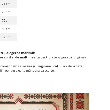
71 cm
73 cm
75 cm
80 cm
82 cm
ru alegerea mărimii:
ne cont și de înălțimea ta
pentru a te asigura că lungimea
i recomandăm să măsori și
lungimea brațului
– de la baza
ii – pentru a evita mâneci prea scurte.