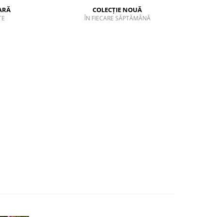
ARĂ
COLECȚIE NOUĂ
TE
ÎN FIECARE SĂPTĂMÂNĂ