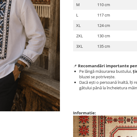
M
110 cm
L
117 cm
XL
124 cm
2XL
130 cm
3XL
135 cm
📌
Recomandări importante pent
Pe lângă măsurarea bustului,
ți
bluzei se potrivește.
Dacă ești o persoană înaltă, îț
gâtului până la încheietura mâin
Informatie: