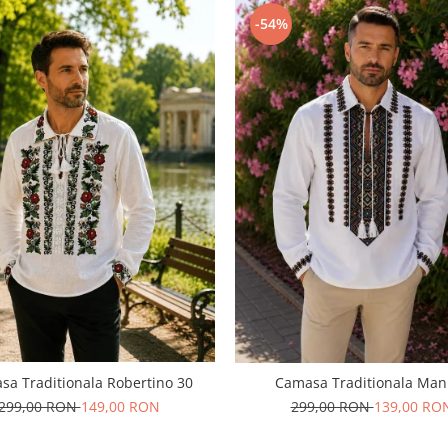
-54%
sa Traditionala Robertino 30
Camasa Traditionala Man
299,00 RON
149,00 RON
299,00 RON
139,00 RO