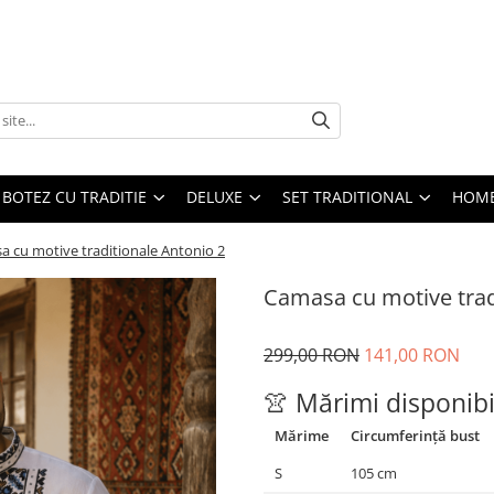
BOTEZ CU TRADITIE
DELUXE
SET TRADITIONAL
HOME
 cu motive traditionale Antonio 2
Camasa cu motive trad
299,00 RON
141,00 RON
👚 Mărimi disponibi
Mărime
Circumferință bust
S
105 cm