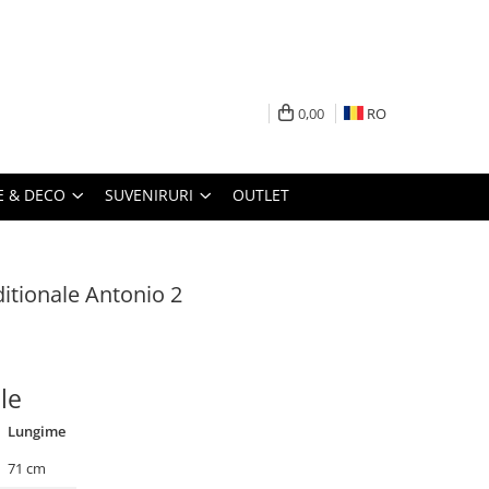
0,00
RO
 & DECO
SUVENIRURI
OUTLET
itionale Antonio 2
le
Lungime
71 cm