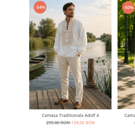
-54%
-50%
Camasa Traditionala Adolf 4
Cama
299,00 RON
139,00 RON