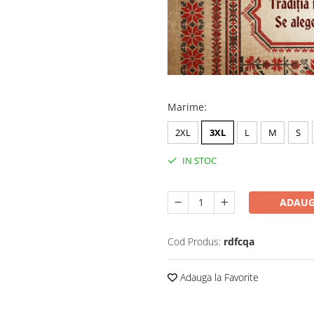
Marime
:
2XL
3XL
L
M
S
IN STOC
ADAUG
Cod Produs:
rdfcqa
Adauga la Favorite