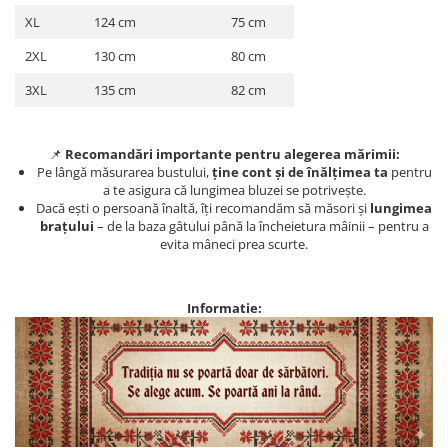
XL
124 cm
75 cm
2XL
130 cm
80 cm
3XL
135 cm
82 cm
📌
Recomandări importante pentru alegerea mărimii:
Pe lângă măsurarea bustului,
ține cont și de înălțimea ta
pentru
a te asigura că lungimea bluzei se potrivește.
Dacă ești o persoană înaltă, îți recomandăm să măsori și
lungimea
brațului
– de la baza gâtului până la încheietura mâinii – pentru a
evita mâneci prea scurte.
Informatie: