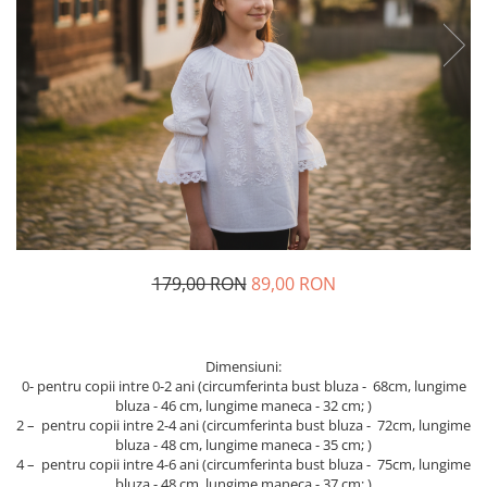
Geci
Jucarii
Tricouri
Treninguri
Ii traditionale
Rochii traditionale
Rochii Elegante
Costume populare
Fote & Catrinte
Incaltaminte
179,00 RON
89,00 RON
Dimensiuni:
0- pentru copii intre 0-2 ani (circumferinta bust bluza - 68cm, lungime
bluza - 46 cm, lungime maneca - 32 cm; )
2 – pentru copii intre 2-4 ani (circumferinta bust bluza - 72cm, lungime
bluza - 48 cm, lungime maneca - 35 cm; )
4 – pentru copii intre 4-6 ani (circumferinta bust bluza - 75cm, lungime
bluza - 48 cm, lungime maneca - 37 cm; )