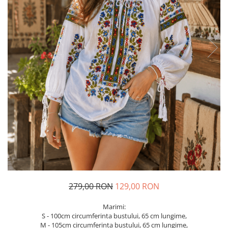
Geci
Jucarii
Tricouri
Treninguri
Ii traditionale
Rochii traditionale
Rochii Elegante
Costume populare
Fote & Catrinte
Incaltaminte
279,00 RON
129,00 RON
Marimi:
S - 100cm circumferinta bustului, 65 cm lungime,
M - 105cm circumferinta bustului, 65 cm lungime,