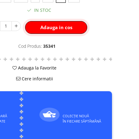
IN STOC
Adauga in cos
Cod Produs:
35341
Adauga la Favorite
Cere informatii
OARĂ
COLECȚIE NOUĂ
ATE
ÎN FIECARE SĂPTĂMÂNĂ