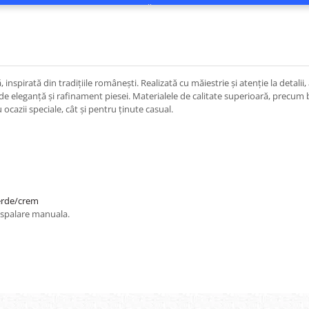
 inspirată din tradițiile românești. Realizată cu măiestrie și atenție la detali
e eleganță și rafinament piesei. Materialele de calitate superioară, precum 
u ocazii speciale, cât și pentru ținute casual.
verde/crem
 spalare manuala.