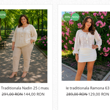
-51%
-55%
NOU
e Traditionala Nadin 25 ( masuri mari )
Ie traditionala Ramona 63
291,00 RON
144,00 RON
289,00 RON
129,00 RON