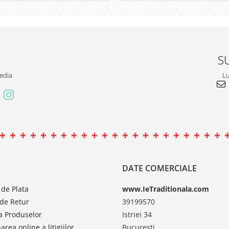
S
edia
Lu
DATE COMERCIALE
de Plata
www.IeTraditionala.com
 de Retur
39199570
a Produselor
Istriei 34
area online a litigiilor
Bucuresti