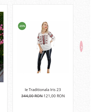
-65%
-51%
Ie Traditionala Iris 23
Ie Traditionala N
344,00 RON
121,00 RON
291,00 RON
1