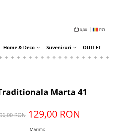
RO
0,00
Home & Deco
Suveniruri
OUTLET
Traditionala Marta 41
129,00 RON
96,00 RON
Marimi: