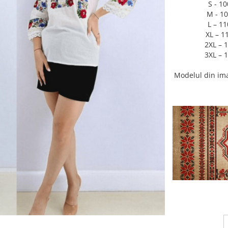
S - 1
M - 10
L – 1
XL – 1
2XL – 
3XL – 
Modelul din ima