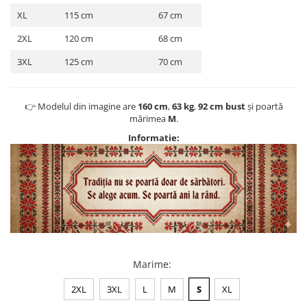
XL
115 cm
67 cm
2XL
120 cm
68 cm
3XL
125 cm
70 cm
👉 Modelul din imagine are
160 cm
,
63 kg
,
92 cm bust
și poartă
mărimea
M
.
Informatie:
Marime
:
2XL
3XL
L
M
S
XL