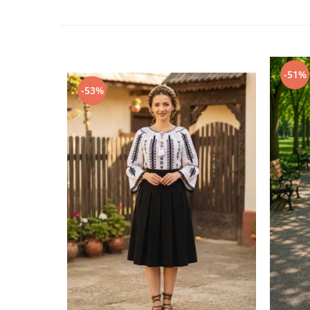
-51%
-53%