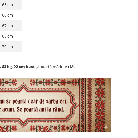
65 cm
66 cm
67 cm
68 cm
70 cm
,
63 kg
,
92 cm bust
și poartă mărimea
M
.