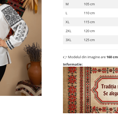
M
105 cm
L
110 cm
XL
115 cm
2XL
120 cm
3XL
125 cm
👉 Modelul din imagine are
160 cm
Informatie: