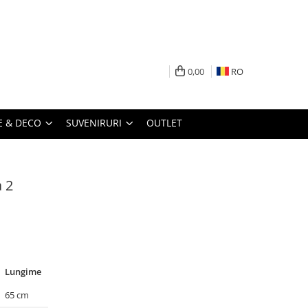
0,00
RO
 & DECO
SUVENIRURI
OUTLET
a 2
Lungime
65 cm