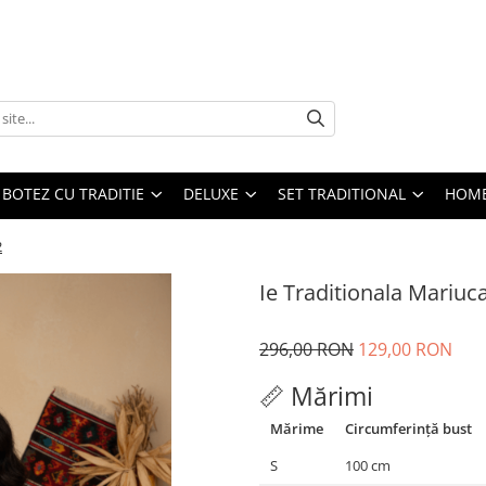
BOTEZ CU TRADITIE
DELUXE
SET TRADITIONAL
HOME
2
Ie Traditionala Mariuc
296,00 RON
129,00 RON
📏 Mărimi
Mărime
Circumferință bust
S
100 cm