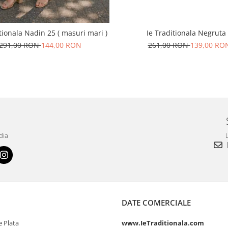
Ie Traditionala Negruta
tionala Nadin 25 ( masuri mari )
261,00 RON
139,00 RO
291,00 RON
144,00 RON
dia
L
DATE COMERCIALE
 Plata
www.IeTraditionala.com