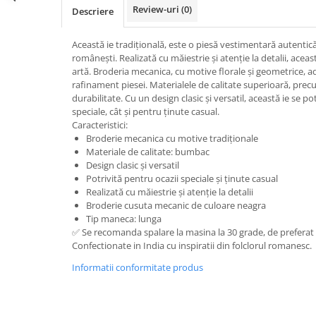
Review-uri
(0)
Descriere
Această ie tradițională, este o piesă vestimentară autentică,
românești. Realizată cu măiestrie și atenție la detalii, acea
artă. Broderia mecanica, cu motive florale și geometrice, a
rafinament piesei. Materialele de calitate superioară, pre
durabilitate. Cu un design clasic și versatil, această ie se p
speciale, cât și pentru ținute casual.
Caracteristici:
Broderie mecanica cu motive tradiționale
Materiale de calitate: bumbac
Design clasic și versatil
Potrivită pentru ocazii speciale și ținute casual
Realizată cu măiestrie și atenție la detalii
Broderie cusuta mecanic de culoare neagra
Tip maneca: lunga
✅ Se recomanda spalare la masina la 30 grade, de preferat
Confectionate in India cu inspiratii din folclorul romanesc.
Informatii conformitate produs