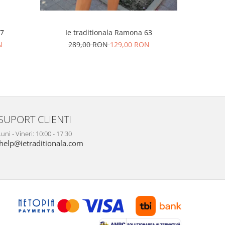
 7
Ie traditionala Ramona 63
I
N
289,00 RON
129,00 RON
34
SUPORT CLIENTI
uni - Vineri: 10:00 - 17:30
help@ietraditionala.com