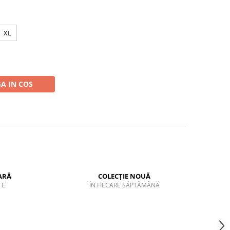
XL
A IN COS
ARĂ
COLECȚIE NOUĂ
TE
ÎN FIECARE SĂPTĂMÂNĂ