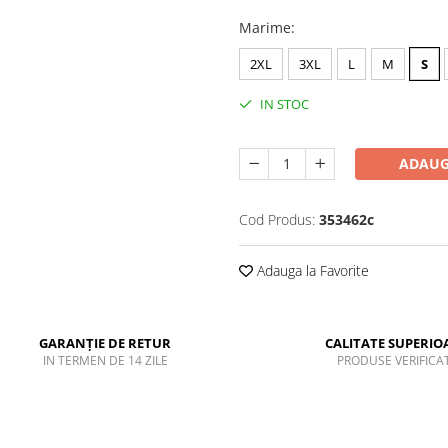
Marime
:
2XL
3XL
L
M
S
IN STOC
ADAUG
Cod Produs:
353462c
Adauga la Favorite
GARANȚIE DE RETUR
CALITATE SUPERIO
IN TERMEN DE 14 ZILE
PRODUSE VERIFICA