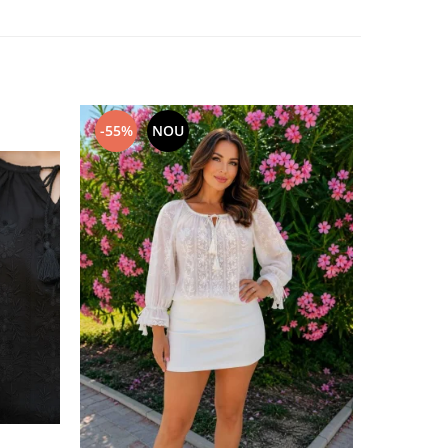
-55%
NOU
-65%