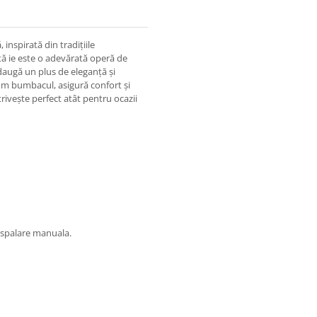
 inspirată din tradițiile
stă ie este o adevărată operă de
daugă un plus de eleganță și
cum bumbacul, asigură confort și
otrivește perfect atât pentru ocazii
 spalare manuala.