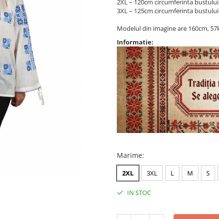
2XL – 120cm circumferinta bustului
3XL – 125cm circumferinta bustului
Modelul din imagine are 160cm, 57k
Informatie:
Marime
:
2XL
3XL
L
M
S
IN STOC