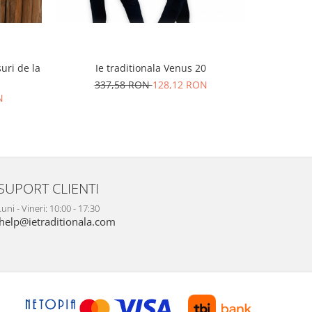
uri de la
Ie traditionala Venus 20
Ie
337,58 RON
128,12 RON
29
N
SUPORT CLIENTI
uni - Vineri: 10:00 - 17:30
help@ietraditionala.com