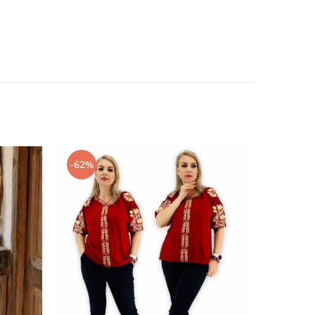
-62%
-58%