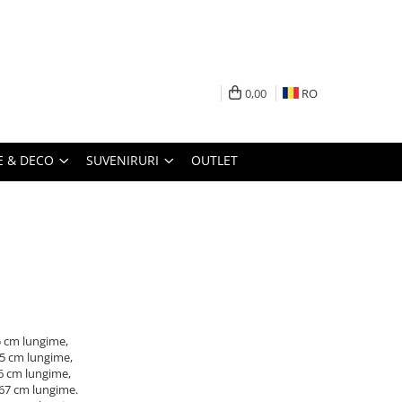
0,00
RO
 & DECO
SUVENIRURI
OUTLET
5 cm lungime,
65 cm lungime,
66 cm lungime,
 67 cm lungime.