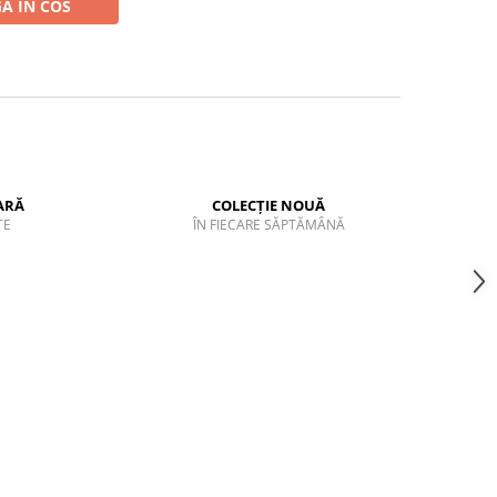
A IN COS
ARĂ
COLECȚIE NOUĂ
TE
ÎN FIECARE SĂPTĂMÂNĂ