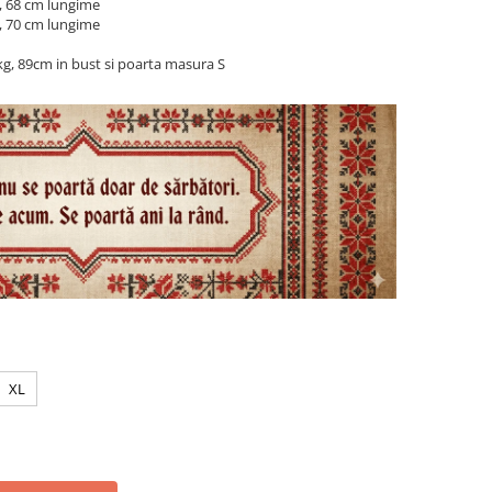
, 68 cm lungime
, 70 cm lungime
g, 89cm in bust si poarta masura S
XL