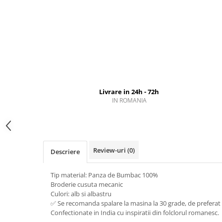
Livrare in 24h - 72h
IN ROMANIA
Review-uri
(0)
Descriere
Tip material: Panza de Bumbac 100%
Broderie cusuta mecanic
Culori: alb si albastru
✅ Se recomanda spalare la masina la 30 grade, de prefer
Confectionate in India cu inspiratii din folclorul romanesc.