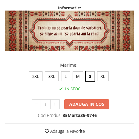
Informatie:
Marime
:
2XL
3XL
L
M
S
XL
IN STOC
ADAUGA IN COS
Cod Produs:
35Marta35-9746
Adauga la Favorite