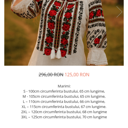
Geci
Jucarii
Tricouri
Treninguri
Ii traditionale
Rochii traditionale
Rochii Elegante
Costume populare
Fote & Catrinte
Incaltaminte
296,00 RON
125,00 RON
Marimi:
S - 100cm circumferinta bustului, 65 cm lungime,
M - 105cm circumferinta bustului, 65 cm lungime,
L – 110cm circumferinta bustului, 66 cm lungime,
XL – 115cm circumferinta bustului, 67 cm lungime.
2XL – 120cm circumferinta bustului, 68 cm lungime
3XL – 125cm circumferinta bustului, 70 cm lungime