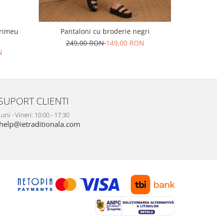
primeu
Pant
Pantaloni cu broderie negri
25
249,00 RON
149,00 RON
N
SUPORT CLIENTI
uni - Vineri: 10:00 - 17:30
help@ietraditionala.com