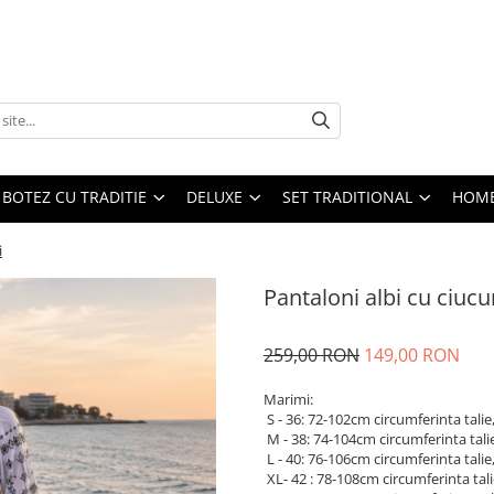
BOTEZ CU TRADITIE
DELUXE
SET TRADITIONAL
HOME
i
Pantaloni albi cu ciucu
259,00 RON
149,00 RON
Marimi:
S - 36: 72-102cm circumferinta tali
M - 38: 74-104cm circumferinta tali
L - 40: 76-106cm circumferinta tali
XL- 42 : 78-108cm circumferinta tal