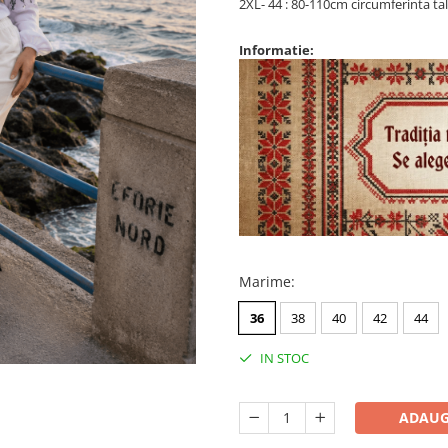
2XL- 44 : 80-110cm circumferinta ta
Informatie:
Marime
:
36
38
40
42
44
IN STOC
ADAUG