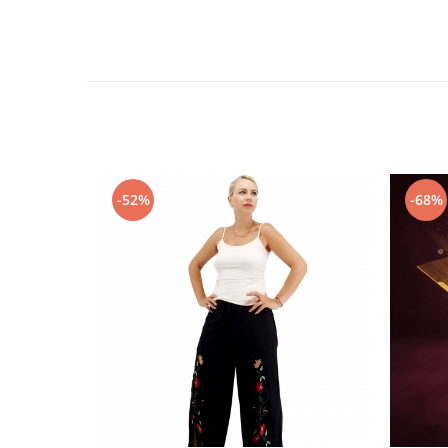
-52%
-68%