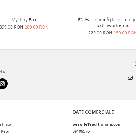
Mystery Box
È˜alvari din mÄƒtase cu im
patchwork etnic
899,00 RON
289,00 RON
229,00 RON
159,00 RO
dia
L
DATE COMERCIALE
 Plata
www.IeTraditionala.com
e Retur
39199570