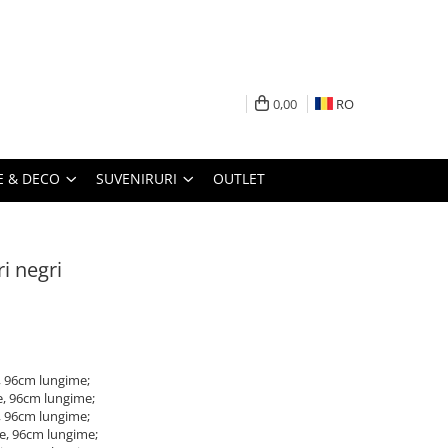
0,00
RO
 & DECO
SUVENIRURI
OUTLET
ri negri
e, 96cm lungime;
e, 96cm lungime;
e, 96cm lungime;
ie, 96cm lungime;