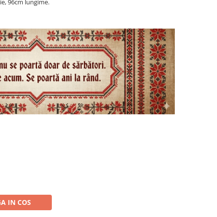
lie, 96cm lungime.
A IN COS