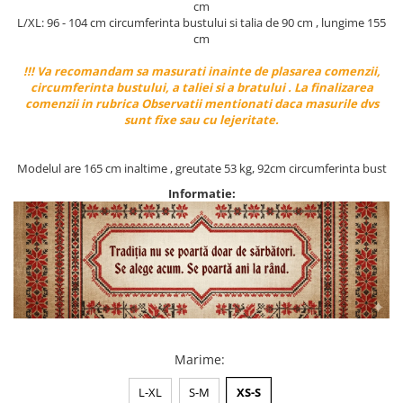
cm
L/XL: 96 - 104 cm circumferinta bustului si talia de 90 cm , lungime 155
cm
!!! Va recomandam sa masurati inainte de plasarea comenzii,
circumferinta bustului, a taliei si a bratului . La finalizarea
comenzii in rubrica Observatii mentionati daca masurile dvs
sunt fixe sau cu lejeritate.
Modelul are 165 cm inaltime , greutate 53 kg, 92cm circumferinta bust
Informatie:
Marime
:
L-XL
S-M
XS-S