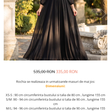
Geci
Jucarii
Tricouri
Treninguri
Ii traditionale
Rochii traditionale
Rochii Elegante
Costume populare
Fote & Catrinte
Incaltaminte
535,00 RON
335,00 RON
Rochia se realizeaza in urmatoarele masuri de mai jos:
Dimensiuni:
XS-S : 90 cm circumferinta bustului si talia de 80 cm , lungime 155 cm
S/M :90 - 94 cm circumferinta bustului si talia de 90 cm , lungime 155
cm
M/L: 94 - 96 cm circumferinta bustului si talia de 90 cm , lungime 155