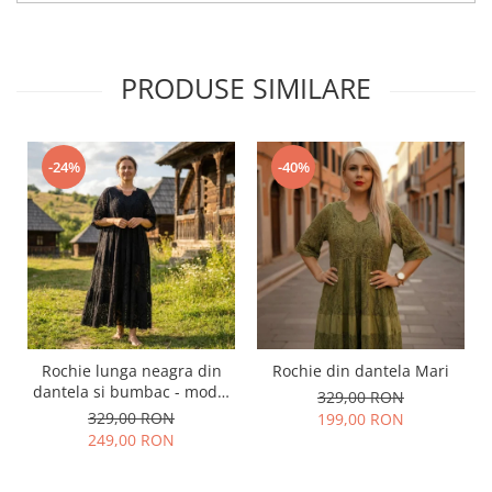
PRODUSE SIMILARE
-24%
-40%
Rochie lunga neagra din
Rochie din dantela Mari
dantela si bumbac - model
329,00 RON
elegant vaporoasa
329,00 RON
199,00 RON
249,00 RON