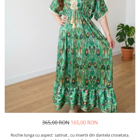
Geci
Jucarii
Tricouri
Treninguri
Ii traditionale
Rochii traditionale
Rochii Elegante
Costume populare
Fote & Catrinte
Incaltaminte
365,00 RON
165,00 RON
Rochie lunga cu aspect satinat , cu insertii din dantela crosetata.