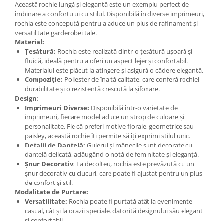
Această rochie lungă și elegantă este un exemplu perfect de
îmbinare a confortului cu stilul. Disponibilă în diverse imprimeuri,
rochia este concepută pentru a aduce un plus de rafinament și
versatilitate garderobei tale.
Material:
Țesătură:
Rochia este realizată dintr-o țesătură ușoară și
fluidă, ideală pentru a oferi un aspect lejer și confortabil.
Materialul este plăcut la atingere și asigură o cădere elegantă.
Compoziție:
Poliester de înaltă calitate, care conferă rochiei
durabilitate și o rezistență crescută la șifonare.
Design:
Imprimeuri Diverse:
Disponibilă într-o varietate de
imprimeuri, fiecare model aduce un strop de culoare și
personalitate. Fie că preferi motive florale, geometrice sau
paisley, această rochie îți permite să îți exprimi stilul unic.
Detalii de Dantelă:
Gulerul și mânecile sunt decorate cu
dantelă delicată, adăugând o notă de feminitate și eleganță.
Șnur Decorativ:
La decolteu, rochia este prevăzută cu un
șnur decorativ cu ciucuri, care poate fi ajustat pentru un plus
de confort și stil.
Modalitate de Purtare:
Versatilitate:
Rochia poate fi purtată atât la evenimente
casual, cât și la ocazii speciale, datorită designului său elegant
și confortabil.