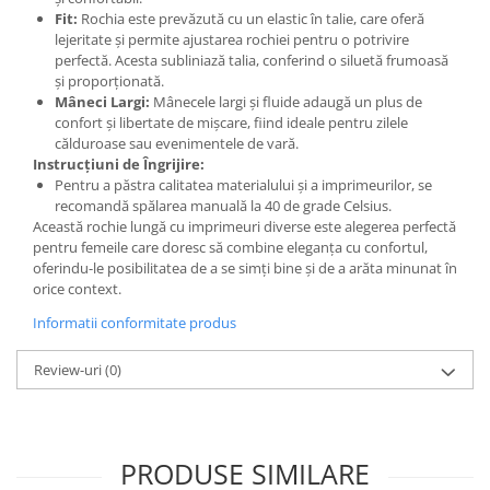
Fit:
Rochia este prevăzută cu un elastic în talie, care oferă
lejeritate și permite ajustarea rochiei pentru o potrivire
perfectă. Acesta subliniază talia, conferind o siluetă frumoasă
și proporționată.
Mâneci Largi:
Mânecele largi și fluide adaugă un plus de
confort și libertate de mișcare, fiind ideale pentru zilele
călduroase sau evenimentele de vară.
Instrucțiuni de Îngrijire:
Pentru a păstra calitatea materialului și a imprimeurilor, se
recomandă spălarea manuală la 40 de grade Celsius.
Această rochie lungă cu imprimeuri diverse este alegerea perfectă
pentru femeile care doresc să combine eleganța cu confortul,
oferindu-le posibilitatea de a se simți bine și de a arăta minunat în
orice context.
Informatii conformitate produs
Review-uri
(0)
PRODUSE SIMILARE