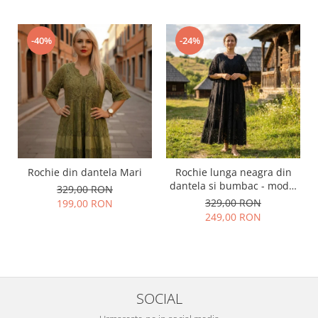
-40%
-24%
Rochie din dantela Mari
Rochie lunga neagra din
dantela si bumbac - model
329,00 RON
elegant vaporoasa
329,00 RON
199,00 RON
249,00 RON
SOCIAL