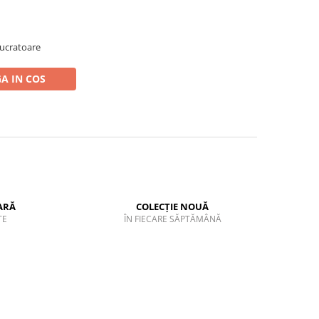
 lucratoare
A IN COS
ARĂ
COLECȚIE NOUĂ
TE
ÎN FIECARE SĂPTĂMÂNĂ