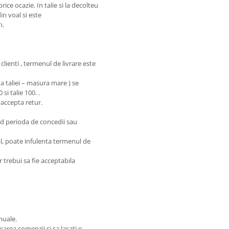
ice ocazie. In talie si la decolteu
in voal si este
n.
lienti , termenul de livrare este
 a taliei – masura mare ) se
si talie 100. .
 accepta retur.
nd perioda de concedii sau
al, poate infulenta termenul de
 trebui sa fie acceptabila
nuale.
sarea comenzii si sa lasati o