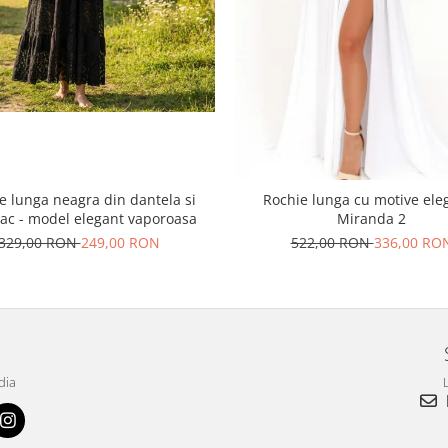
e lunga neagra din dantela si
Rochie lunga cu motive ele
c - model elegant vaporoasa
Miranda 2
329,00 RON
249,00 RON
522,00 RON
336,00 RO
dia
L