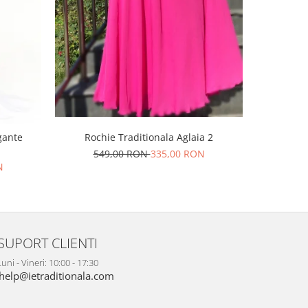
-46%
gante
Rochie Traditionala Aglaia 2
Rochie Lu
549,00 RON
335,00 RON
25
N
SUPORT CLIENTI
uni - Vineri: 10:00 - 17:30
help@ietraditionala.com