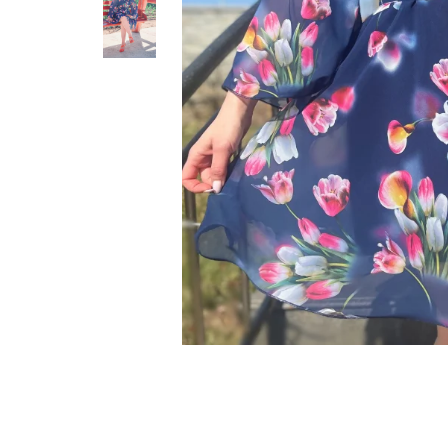
Geci
Jucarii
Tricouri
Treninguri
Ii traditionale
Rochii traditionale
Rochii Elegante
Costume populare
Fote & Catrinte
Incaltaminte