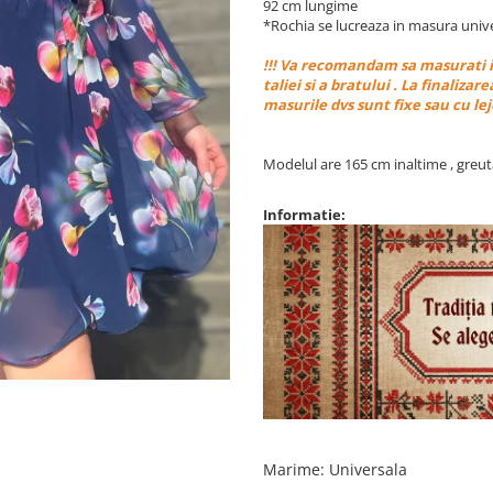
92 cm lungime
*Rochia se lucreaza in masura univ
!!! Va recomandam sa masurati i
taliei si a bratului . La finaliz
masurile dvs sunt fixe sau cu lej
Modelul are 165 cm inaltime , greut
Informatie:
Marime
:
Universala