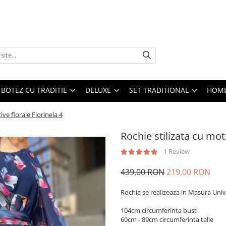
BOTEZ CU TRADITIE
DELUXE
SET TRADITIONAL
HOME
ive florale Florinela 4
Rochie stilizata cu moti
1 Review
439,00 RON
219,00 RON
Rochia se realizeaza in Masura Univ
104cm circumferinta bust
60cm - 89cm circumferinta talie