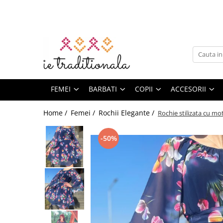
Femei
Barbati
Copii
Accesorii
Botez cu Traditie
Deluxe
Set Traditional
Home & Deco
Suveniruri
Camasi
Pantaloni
Fete
Genti
Opinci
Barbati
Set familie
Prosoape
Daruri
Bluze
Camasi Traditionale Barbati
Ii Fete
Genti traditionale
Hainute Traditionale
Ii
Set ii mama - fiica
Vaze decorative
Corund
Rochii
Camasi
Set tata - fiica
Bolerouri
Brauri
Brauri
Lumanari
Fete de perna
Lemn
FEMEI
BARBATI
COPII
ACCESORII
Costume
Veste
Set mama - fiu
Veste
Veste
Esarfe
Trusouri
Decor pentru masă
Artizanat
Veste
Femei
Set Tata - Fiu
Home /
Femei /
Rochii Elegante /
Rochie stilizata cu mot
Cardigan
Sacouri
Coronite
Accesorii botez
Stergare
Fote
Rochii
Set intreaga familie
Compleu
Tricouri
Marame brodate
Set botez
Accesorii bauturi
Fuste
Ii
-50%
Set cuplu
Pantaloni
Basca
Body-uri bebelus
Decor
Baieti
Fote
Set frati
Fuste
Sosete
Turta / Mot
Compleu
Fuste
Set Rochii Mama - Fiica
Ii Baieti
Veste
Pulovere
Caciula
Brauri
Costume populare
Paltoane
Veste
Accesorii
Sacouri
Pantaloni