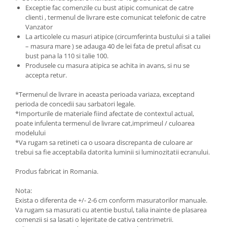
Exceptie fac comenzile cu bust atipic comunicat de catre
clienti , termenul de livrare este comunicat telefonic de catre
Vanzator
La articolele cu masuri atipice (circumferinta bustului si a taliei
– masura mare ) se adauga 40 de lei fata de pretul afisat cu
bust pana la 110 si talie 100.
Produsele cu masura atipica se achita in avans, si nu se
accepta retur.
*Termenul de livrare in aceasta perioada variaza, exceptand
perioda de concedii sau sarbatori legale.
*Importurile de materiale fiind afectate de contextul actual,
poate infulenta termenul de livrare cat,imprimeul / culoarea
modelului
*Va rugam sa retineti ca o usoara discrepanta de culoare ar
trebui sa fie acceptabila datorita luminii si luminozitatii ecranului.
Produs fabricat in Romania.
Nota:
Exista o diferenta de +/- 2-6 cm conform masuratorilor manuale.
Va rugam sa masurati cu atentie bustul, talia inainte de plasarea
comenzii si sa lasati o lejeritate de cativa centrimetrii.