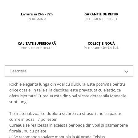
Livrare in 24h - 72h
GARANȚIE DE RETUR
IN ROMANIA
IN TERMEN DE 14 ZILE
CALITATE SUPERIOARĂ
COLECȚIE NOUĂ
PRODUSE VERIFICATE
ÎN FIECARE SĂPTĂMÂNĂ
Descriere
Rochie eleganta lunga din voal cu dublura. Este potrivita pentru
orice ocazie. In talie si la decolteu este prevazuta cu elastic, ce
ofera lejeritate. Cureaua este din voal si este detasabila.Manecile
sunt lungi.
Tip material: voal cu dublura si curea cu strasuri , nu cu paiete
cum e in poza / poliester
Cureaua se realizeaza in aceasta perioada din voal si pazmanterie
florala , nu cu paiete
✅ Se recomanda spalare manuala la 40 grade Celsius