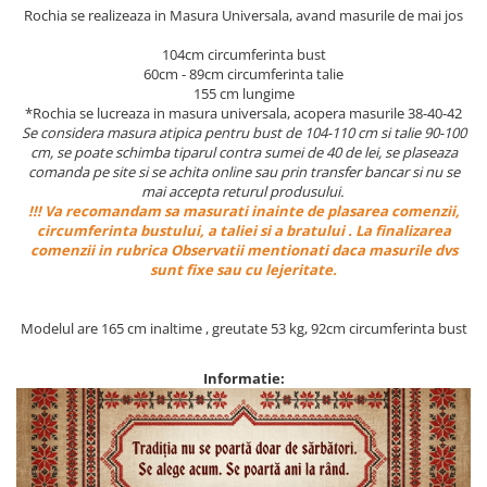
Rochia se realizeaza in Masura Universala, avand masurile de mai jos
104cm circumferinta bust
60cm - 89cm circumferinta talie
155 cm lungime
*Rochia se lucreaza in masura universala, acopera masurile 38-40-42
Se considera masura atipica pentru bust de 104-110 cm si talie 90-100
cm, se poate schimba tiparul contra sumei de 40 de lei, se plaseaza
comanda pe site si se achita online sau prin transfer bancar si nu se
mai accepta returul produsului.
!!! Va recomandam sa masurati inainte de plasarea comenzii,
circumferinta bustului, a taliei si a bratului . La finalizarea
comenzii in rubrica Observatii mentionati daca masurile dvs
sunt fixe sau cu lejeritate.
Modelul are 165 cm inaltime , greutate 53 kg, 92cm circumferinta bust
Informatie: