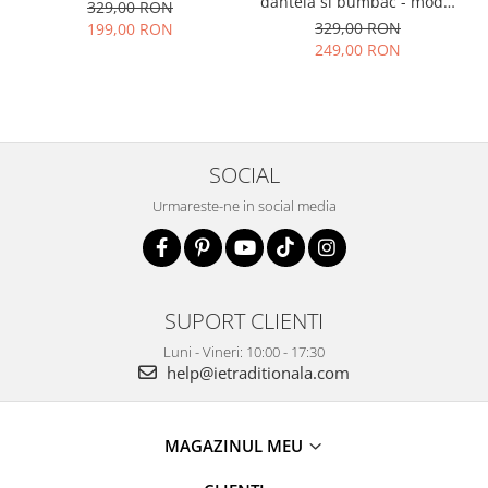
dantela si bumbac - model
329,00 RON
elegant vaporoasa
329,00 RON
199,00 RON
249,00 RON
SOCIAL
Urmareste-ne in social media
SUPORT CLIENTI
Luni - Vineri: 10:00 - 17:30
help@ietraditionala.com
MAGAZINUL MEU