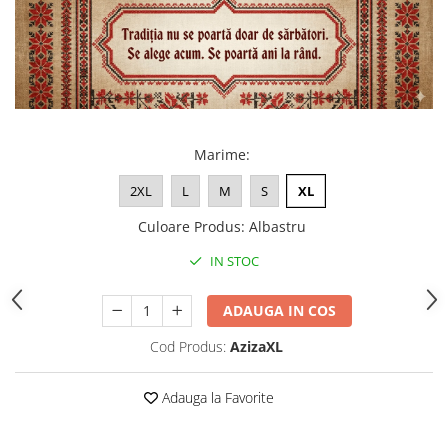
Marime
:
2XL
L
M
S
XL
Culoare Produs
:
Albastru
IN STOC
ADAUGA IN COS
Cod Produs:
AzizaXL
Adauga la Favorite