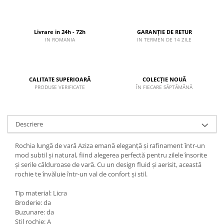
Livrare in 24h - 72h
GARANȚIE DE RETUR
IN ROMANIA
IN TERMEN DE 14 ZILE
CALITATE SUPERIOARĂ
COLECȚIE NOUĂ
PRODUSE VERIFICATE
ÎN FIECARE SĂPTĂMÂNĂ
Descriere
Rochia lungă de vară Aziza emană eleganță și rafinament într-un
mod subtil și natural, fiind alegerea perfectă pentru zilele însorite
și serile călduroase de vară. Cu un design fluid și aerisit, această
rochie te învăluie într-un val de confort și stil.
Tip material: Licra
Broderie: da
Buzunare: da
Stil rochie: A