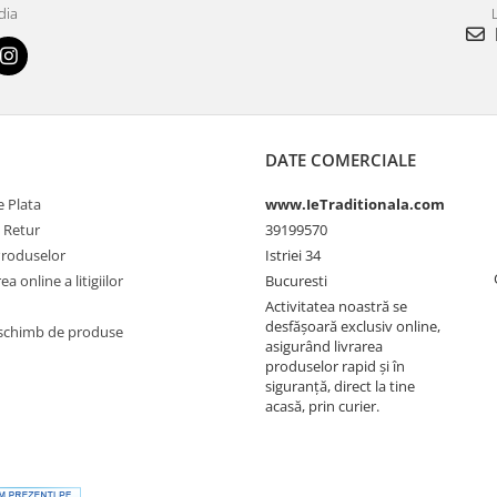
dia
L
DATE COMERCIALE
 Plata
www.IeTraditionala.com
e Retur
39199570
Produselor
Istriei 34
a online a litigiilor
Bucuresti
Activitatea noastră se
desfășoară exclusiv online,
schimb de produse
asigurând livrarea
produselor rapid și în
siguranță, direct la tine
acasă, prin curier.