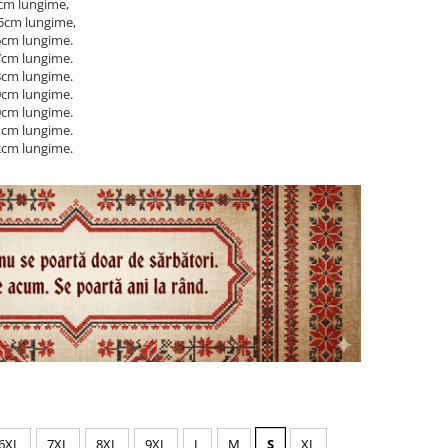
5cm lungime,
05cm lungime,
6cm lungime.
7cm lungime.
8cm lungime.
0cm lungime.
0cm lungime.
1cm lungime.
2cm lungime.
6XL
7XL
8XL
9XL
L
M
S
XL