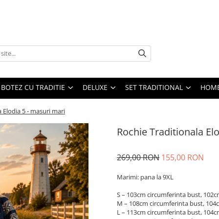
BOTEZ CU TRADITIE
DELUXE
SET TRADITIONAL
HOME
 Elodia 5 - masuri mari
Rochie Traditionala El
269,00 RON
155,00 RON
Marimi: pana la 9XL
S – 103cm circumferinta bust, 102c
M – 108cm circumferinta bust, 104
L – 113cm circumferinta bust, 104c