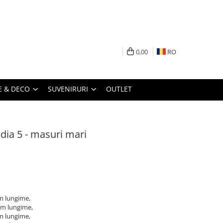
0,00
RO
 & DECO
SUVENIRURI
OUTLET
odia 5 - masuri mari
m lungime,
cm lungime,
m lungime,