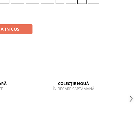
A IN COS
ARĂ
COLECȚIE NOUĂ
TE
ÎN FIECARE SĂPTĂMÂNĂ