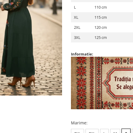
L
110 cm
XL
115 cm
2XL
120 cm
3XL
125 cm
Informatie:
Marime
: