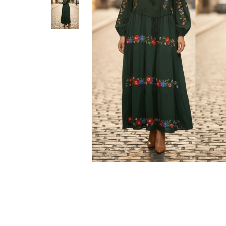
Geci
Jucarii
Tricouri
Treninguri
Ii traditionale
Rochii traditionale
Rochii Elegante
Costume populare
Fote & Catrinte
Incaltaminte