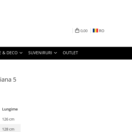
0,00
RO
 & DECO
SUVENIRURI
OUTLET
viana 5
Lungime
126 cm
128 cm