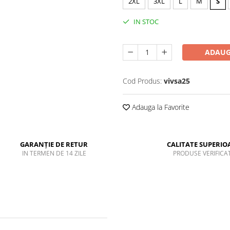
2XL
3XL
L
M
S
IN STOC
ADAUG
Cod Produs:
vivsa25
Adauga la Favorite
GARANȚIE DE RETUR
CALITATE SUPERIO
IN TERMEN DE 14 ZILE
PRODUSE VERIFICA