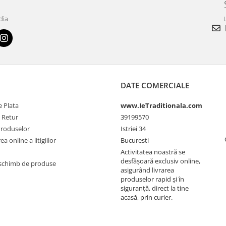
dia
L
DATE COMERCIALE
 Plata
www.IeTraditionala.com
e Retur
39199570
Produselor
Istriei 34
a online a litigiilor
Bucuresti
Activitatea noastră se
desfășoară exclusiv online,
schimb de produse
asigurând livrarea
produselor rapid și în
siguranță, direct la tine
acasă, prin curier.