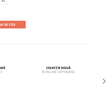
XL
A IN COS
ARĂ
COLECȚIE NOUĂ
TE
ÎN FIECARE SĂPTĂMÂNĂ