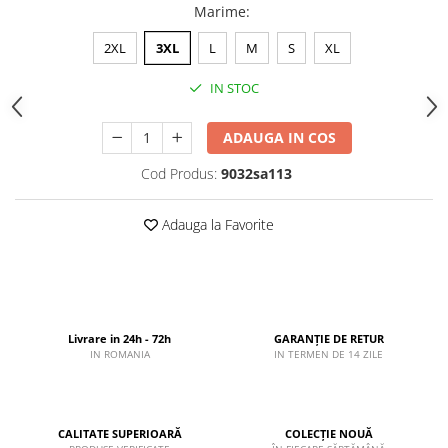
Marime
:
2XL
3XL
L
M
S
XL
IN STOC
ADAUGA IN COS
Cod Produs:
9032sa113
Adauga la Favorite
Livrare in 24h - 72h
GARANȚIE DE RETUR
IN ROMANIA
IN TERMEN DE 14 ZILE
CALITATE SUPERIOARĂ
COLECȚIE NOUĂ