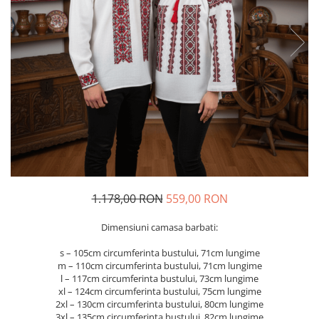
Geci
Jucarii
Tricouri
Treninguri
Ii traditionale
Rochii traditionale
Rochii Elegante
Costume populare
Fote & Catrinte
Incaltaminte
1.178,00 RON
559,00 RON
Dimensiuni camasa barbati:
s – 105cm circumferinta bustului, 71cm lungime
m – 110cm circumferinta bustului, 71cm lungime
l – 117cm circumferinta bustului, 73cm lungime
xl – 124cm circumferinta bustului, 75cm lungime
2xl – 130cm circumferinta bustului, 80cm lungime
3xl – 135cm circumferinta bustului, 82cm lungime