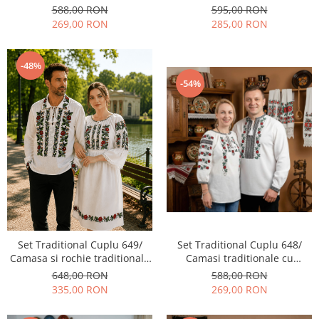
broderie
broderie
588,00 RON
595,00 RON
269,00 RON
285,00 RON
-48%
-54%
Set Traditional Cuplu 649/
Set Traditional Cuplu 648/
Camasa si rochie traditionale
Camasi traditionale cu
cu broderie
broderie
648,00 RON
588,00 RON
335,00 RON
269,00 RON