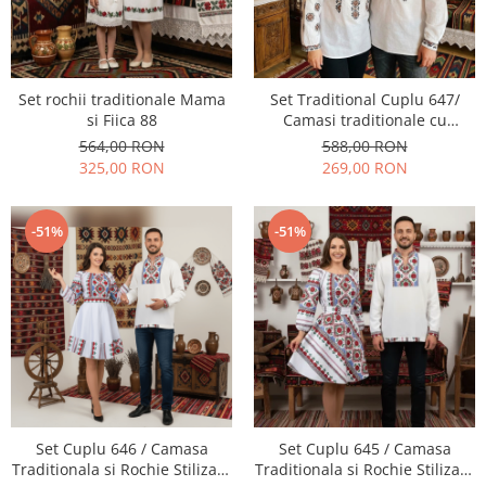
Set rochii traditionale Mama
Set Traditional Cuplu 647/
si Fiica 88
Camasi traditionale cu
broderie
564,00 RON
588,00 RON
325,00 RON
269,00 RON
-51%
-51%
Set Cuplu 646 / Camasa
Set Cuplu 645 / Camasa
Traditionala si Rochie Stilizata
Traditionala si Rochie Stilizata