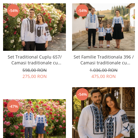
-54%
-54%
Set Traditional Cuplu 657/
Set Familie Traditionala 396 /
Camasi traditionale cu
Camasi traditionale cu
broderie
broderie
598,00 RON
1.036,00 RON
275,00 RON
475,00 RON
-54%
-47%