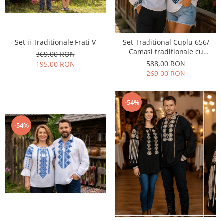
Set ii Traditionale Frati V
Set Traditional Cuplu 656/
Camasi traditionale cu
369,00 RON
broderie
588,00 RON
195,00 RON
269,00 RON
-54%
-54%