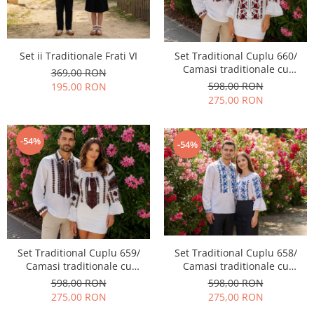
Geci
Jucarii
Tricouri
Treninguri
Set ii Traditionale Frati VI
Set Traditional Cuplu 660/
Ii traditionale
Camasi traditionale cu
369,00 RON
broderie
598,00 RON
195,00 RON
Rochii traditionale
275,00 RON
Rochii Elegante
Costume populare
-54%
-54%
Fote & Catrinte
Incaltaminte
Set Traditional Cuplu 659/
Set Traditional Cuplu 658/
Camasi traditionale cu
Camasi traditionale cu
broderie
broderie
598,00 RON
598,00 RON
275,00 RON
275,00 RON