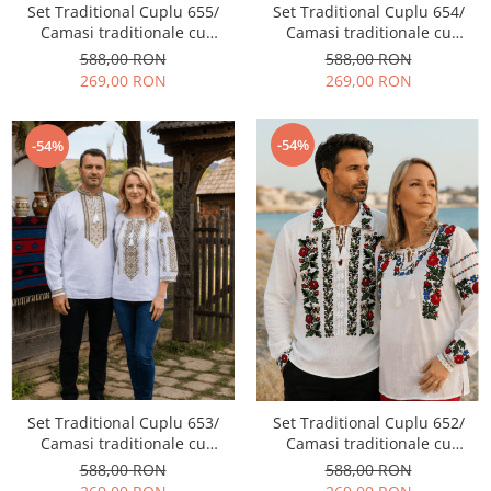
Set Traditional Cuplu 655/
Set Traditional Cuplu 654/
Camasi traditionale cu
Camasi traditionale cu
broderie
broderie
588,00 RON
588,00 RON
269,00 RON
269,00 RON
-54%
-54%
Set Traditional Cuplu 653/
Set Traditional Cuplu 652/
Camasi traditionale cu
Camasi traditionale cu
broderie
broderie
588,00 RON
588,00 RON