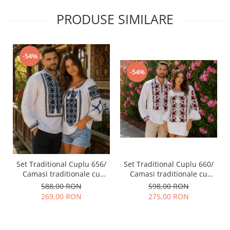
PRODUSE SIMILARE
-54%
-54%
Set Traditional Cuplu 656/
Set Traditional Cuplu 660/
Camasi traditionale cu
Camasi traditionale cu
broderie
broderie
588,00 RON
598,00 RON
269,00 RON
275,00 RON