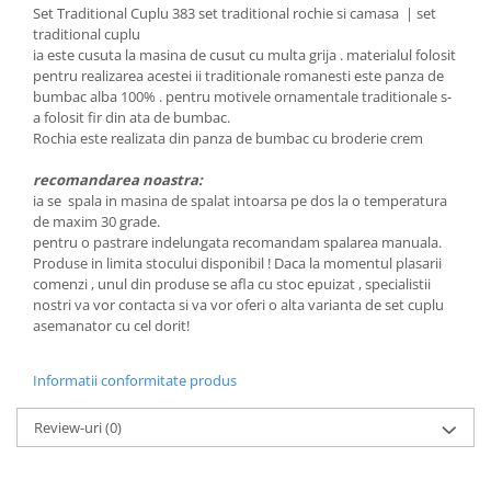
Set Traditional Cuplu 383 set traditional rochie si camasa | set
traditional cuplu
ia este cusuta la masina de cusut cu multa grija . materialul folosit
pentru realizarea acestei ii traditionale romanesti este panza de
bumbac alba 100% . pentru motivele ornamentale traditionale s-
a folosit fir din ata de bumbac.
Rochia este realizata din panza de bumbac cu broderie crem
recomandarea noastra:
ia se spala in masina de spalat intoarsa pe dos la o temperatura
de maxim 30 grade.
pentru o pastrare indelungata recomandam spalarea manuala.
Produse in limita stocului disponibil ! Daca la momentul plasarii
comenzi , unul din produse se afla cu stoc epuizat , specialistii
nostri va vor contacta si va vor oferi o alta varianta de set cuplu
asemanator cu cel dorit!
Informatii conformitate produs
Review-uri
(0)