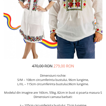
Geci
Jucarii
Tricouri
Treninguri
Ii traditionale
Rochii traditionale
Rochii Elegante
Costume populare
Fote & Catrinte
Incaltaminte
470,00 RON
279,00 RON
Dimensiuni rochie:
S/M – 108cm circumferinta bustului, 96cm lungime,
L/XL – 115cm circumferinta bustului,96cm lungime.
Modelul din imagine are 160cm, 55kg, 82cm in bust si poarta masura S
Dimensiuni camasa barbati:
s – 105cm circumferinta bustului, 71cm lungime