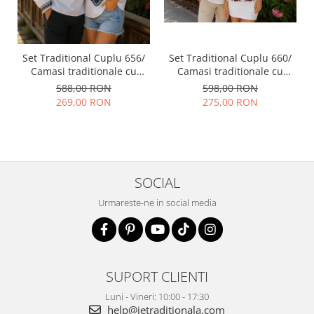
Set Traditional Cuplu 656/
Set Traditional Cuplu 660/
Camasi traditionale cu
Camasi traditionale cu
broderie
broderie
588,00 RON
598,00 RON
269,00 RON
275,00 RON
SOCIAL
Urmareste-ne in social media
SUPORT CLIENTI
Luni - Vineri: 10:00 - 17:30
help@ietraditionala.com