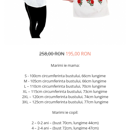
Geci
Jucarii
Tricouri
Treninguri
Ii traditionale
Rochii traditionale
Rochii Elegante
258,00 RON
195,00 RON
Costume populare
Fote & Catrinte
Marimi ie mama:
Incaltaminte
S - 100cm circumferinta bustului, 66cm lungime
M - 105cm circumferinta bustului, 66cm lungime
L – 110cm circumferinta bustului, 70cm lungime
XL – 115cm circumferinta bustului, 73cm lungime
2XL – 120cm circumferinta bustului, 74cm lungime
3XL – 125cm circumferinta bustului, 77cm lungime
Marimi ie copil:
2 – 0-2 ani – (bust 70cm, lungime 44cm)
4 – 2-4 ani – (bust 72cm, lungime 47cm)