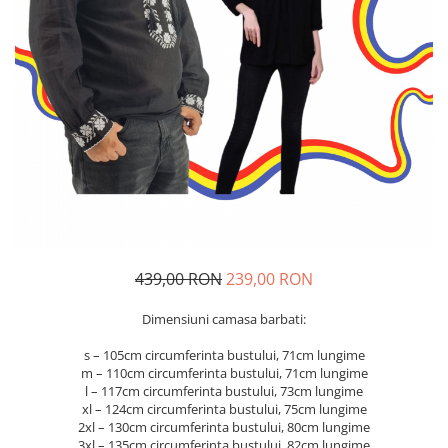
Geci
Jucarii
Tricouri
Treninguri
Ii traditionale
Rochii traditionale
Rochii Elegante
Costume populare
Fote & Catrinte
Incaltaminte
439,00 RON
239,00 RON
Dimensiuni camasa barbati:
s – 105cm circumferinta bustului, 71cm lungime
m – 110cm circumferinta bustului, 71cm lungime
l – 117cm circumferinta bustului, 73cm lungime
xl – 124cm circumferinta bustului, 75cm lungime
2xl – 130cm circumferinta bustului, 80cm lungime
3xl – 135cm circumferinta bustului, 82cm lungime