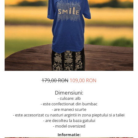
Geci
Jucarii
Tricouri
Treninguri
Ii traditionale
Rochii traditionale
Rochii Elegante
Costume populare
Fote & Catrinte
Incaltaminte
179,00 RON
109,00 RON
Dimensiuni:
- culoare: alb
- este confectionat din bumbac
- are maneci scurte
- este accesorizat cu nasturi argintii in zona pieptului si a taliei
- are decolteu la baza gatului
- model oversized
Informatie: