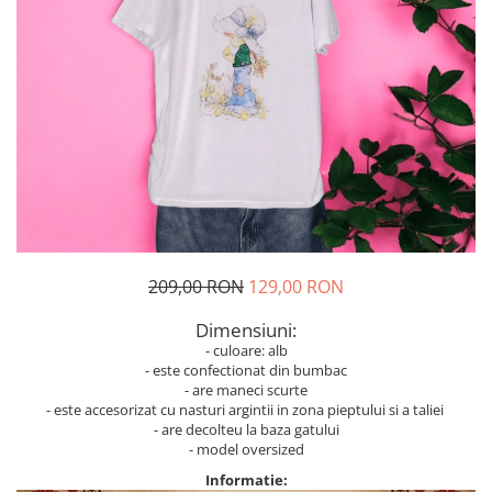
Geci
Jucarii
Tricouri
Treninguri
Ii traditionale
Rochii traditionale
Rochii Elegante
Costume populare
Fote & Catrinte
Incaltaminte
209,00 RON
129,00 RON
Dimensiuni:
- culoare: alb
- este confectionat din bumbac
- are maneci scurte
- este accesorizat cu nasturi argintii in zona pieptului si a taliei
- are decolteu la baza gatului
- model oversized
Informatie: