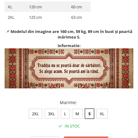
XL
120 cm
60 cm
2XL
125 cm
63 cm
📌
Modelul din imagine are 160 cm, 59 kg, 89 cm în bust și poartă
mărimea S.
Informatie:
Marime
:
2XL
3XL
L
M
S
XL
IN STOC