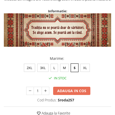
Informatie:
Marime
:
2XL
3XL
L
M
S
XL
IN STOC
ADAUGA IN COS
Cod Produs:
Sroda257
Adauga la Favorite