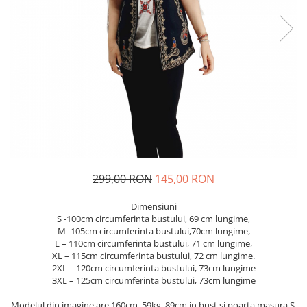
Geci
Jucarii
Tricouri
Treninguri
Ii traditionale
Rochii traditionale
Rochii Elegante
Costume populare
Fote & Catrinte
Incaltaminte
299,00 RON
145,00 RON
Dimensiuni
S -100cm circumferinta bustului, 69 cm lungime,
M -105cm circumferinta bustului,70cm lungime,
L – 110cm circumferinta bustului, 71 cm lungime,
XL – 115cm circumferinta bustului, 72 cm lungime.
2XL – 120cm circumferinta bustului, 73cm lungime
3XL – 125cm circumferinta bustului, 73cm lungime
Modelul din imagine are 160cm, 59kg, 89cm in bust si poarta masura S.