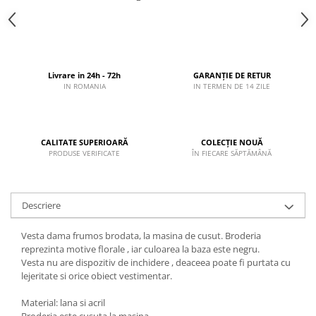
Livrare in 24h - 72h
GARANȚIE DE RETUR
IN ROMANIA
IN TERMEN DE 14 ZILE
CALITATE SUPERIOARĂ
COLECȚIE NOUĂ
PRODUSE VERIFICATE
ÎN FIECARE SĂPTĂMÂNĂ
Descriere
Vesta dama frumos brodata, la masina de cusut. Broderia
reprezinta motive florale , iar culoarea la baza este negru.
Vesta nu are dispozitiv de inchidere , deaceea poate fi purtata cu
lejeritate si orice obiect vestimentar.
Material: lana si acril
Broderia este cusuta la masina.