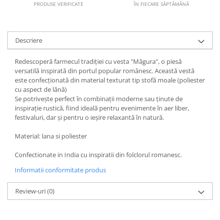
PRODUSE VERIFICATE
ÎN FIECARE SĂPTĂMÂNĂ
Descriere
Redescoperă farmecul tradiției cu vesta "Măgura", o piesă
versatilă inspirată din portul popular românesc. Această vestă
este confecționată din material texturat tip stofă moale (poliester
cu aspect de lână)
Se potrivește perfect în combinații moderne sau ținute de
inspirație rustică, fiind ideală pentru evenimente în aer liber,
festivaluri, dar și pentru o ieșire relaxantă în natură.
Material: lana si poliester
Confectionate in India cu inspiratii din folclorul romanesc.
Informatii conformitate produs
Review-uri
(0)