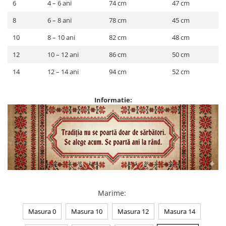
6
4 – 6 ani
74 cm
47 cm
8
6 – 8 ani
78 cm
45 cm
10
8 – 10 ani
82 cm
48 cm
12
10 – 12 ani
86 cm
50 cm
14
12 – 14 ani
94 cm
52 cm
Informatie:
Marime
:
Masura 0
Masura 10
Masura 12
Masura 14