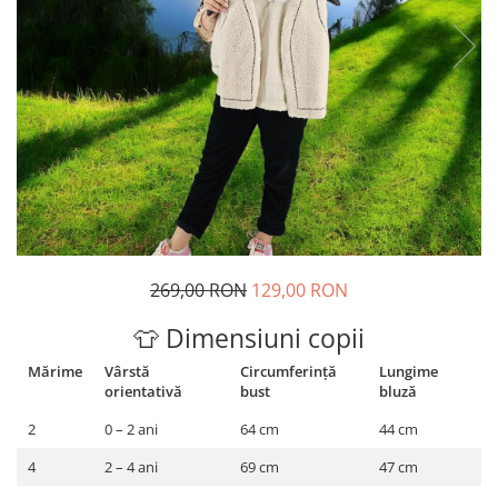
Geci
Jucarii
Tricouri
Treninguri
Ii traditionale
Rochii traditionale
Rochii Elegante
Costume populare
Fote & Catrinte
Incaltaminte
269,00 RON
129,00 RON
👕 Dimensiuni copii
Mărime
Vârstă
Circumferință
Lungime
orientativă
bust
bluză
2
0 – 2 ani
64 cm
44 cm
4
2 – 4 ani
69 cm
47 cm