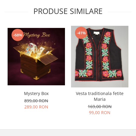
PRODUSE SIMILARE
-41%
-68%
Mystery Box
Vesta traditionala fetite
Maria
899,00 RON
169,00 RON
289,00 RON
99,00 RON