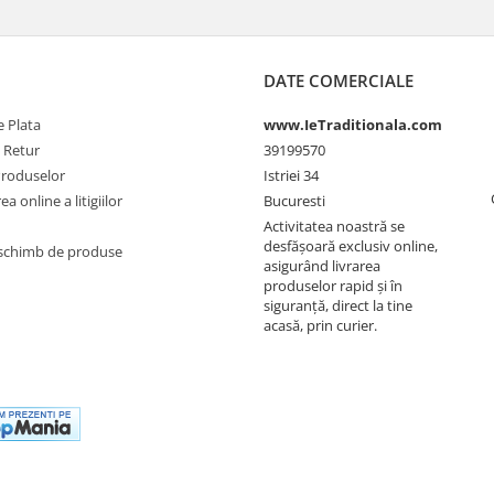
DATE COMERCIALE
 Plata
www.IeTraditionala.com
e Retur
39199570
Produselor
Istriei 34
a online a litigiilor
Bucuresti
Activitatea noastră se
desfășoară exclusiv online,
schimb de produse
asigurând livrarea
produselor rapid și în
siguranță, direct la tine
acasă, prin curier.