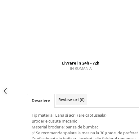
Livrare in 24h - 72h
IN ROMANIA
Review-uri
(0)
Descriere
Tip material: Lana si acril (are captuseala)
Broderie cusuta mecanic
Material broderie: panza de bumbac
✅ Se recomanda spalare la masina la 30 grade, de prefer
Confectionate in India cu inspiratii din folclorul romanesc.