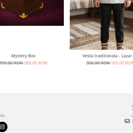
Mystery Box
Vesta traditionala - Lazar
899,00 RON
289,00 RON
356,00 RON
165,00 RO
dia
L