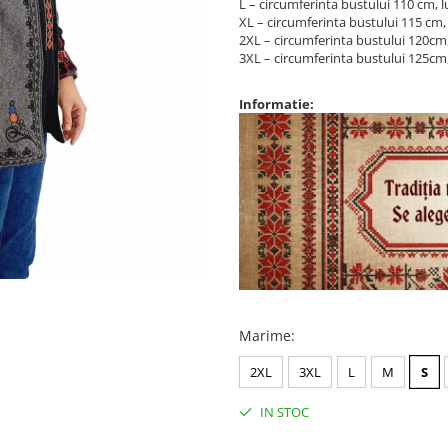
L – circumferinta bustului 110 cm,
XL – circumferinta bustului 115 cm
2XL – circumferinta bustului 120cm
3XL – circumferinta bustului 125cm
Informatie:
Marime
:
2XL
3XL
L
M
S
IN STOC