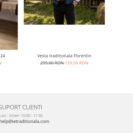
 24
Vesta traditionala Florentin
Vest
N
299,00 RON
159,00 RON
29
SUPORT CLIENTI
uni - Vineri: 10:00 - 17:30
help@ietraditionala.com