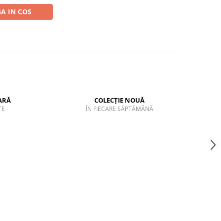
A IN COS
ARĂ
COLECȚIE NOUĂ
TE
ÎN FIECARE SĂPTĂMÂNĂ