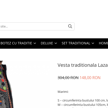
BOTEZ CU TRADITIE
DELUXE
SET TRADITIONAL
HOME
Vesta traditionala Laza
304,00 RON
148,00 RON
Marimi:
S – circumferinta bustului 100 cm,
M – circumferinta bustului 105cm,