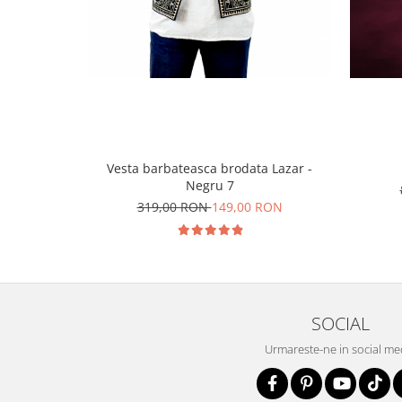
Vesta barbateasca brodata Lazar -
Negru 7
319,00 RON
149,00 RON
SOCIAL
Urmareste-ne in social me