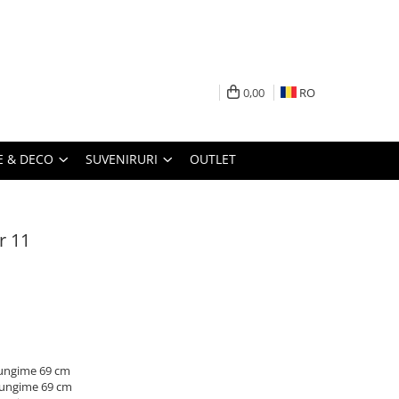
0,00
RO
 & DECO
SUVENIRURI
OUTLET
r 11
 lungime 69 cm
 lungime 69 cm