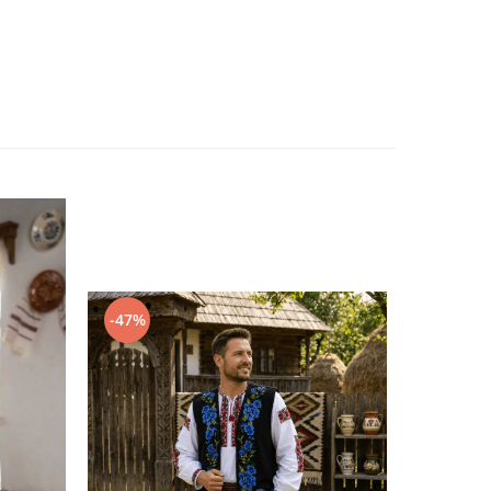
-47%
-48%