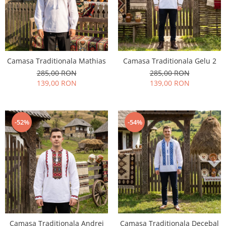
Geci
Jucarii
Tricouri
Treninguri
Ii traditionale
Camasa Traditionala Mathias
Camasa Traditionala Gelu 2
Rochii traditionale
285,00 RON
285,00 RON
Rochii Elegante
139,00 RON
139,00 RON
Costume populare
Fote & Catrinte
-52%
-54%
Incaltaminte
Camasa Traditionala Andrei
Camasa Traditionala Decebal