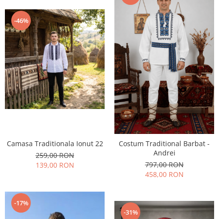
-46%
Camasa Traditionala Ionut 22
Costum Traditional Barbat -
Andrei
259,00 RON
797,00 RON
139,00 RON
458,00 RON
-17%
-31%