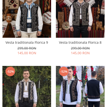
Vesta traditionala Florica 9
Vesta traditionala Florica 8
299,00 RON
299,00 RON
145,00 RON
145,00 RON
-52%
-52%