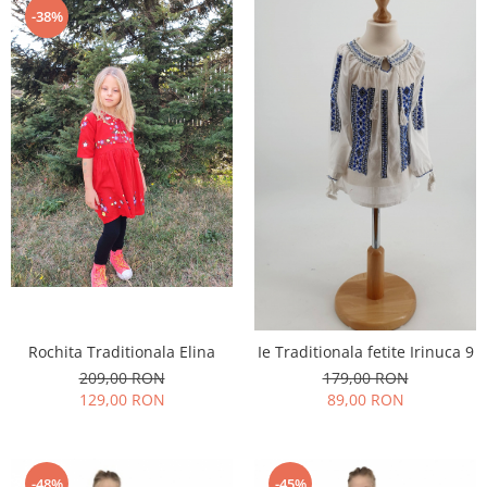
-38%
Rochita Traditionala Elina
Ie Traditionala fetite Irinuca 9
209,00 RON
179,00 RON
129,00 RON
89,00 RON
-48%
-45%