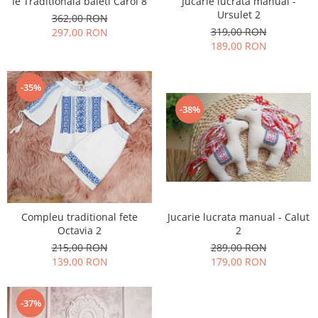
Ie Traditionala baieti Carol 8
Jucarie lucrata manual -
Ursulet 2
362,00 RON
319,00 RON
297,00 RON
189,00 RON
-35%
-38%
Jucarie lucrata manual - Calut
Compleu traditional fete
2
Octavia 2
289,00 RON
215,00 RON
179,00 RON
139,00 RON
-37%