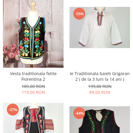
-55%
Ie Traditionala baieti Grigoran
Vesta traditionala fetite
2 ( de la 3 luni la 14 ani )
Florentina 2
199,00 RON
189,00 RON
89,00 RON
119,00 RON
-37%
-44%