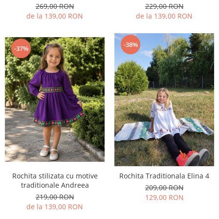
229,00 RON
269,00 RON
de la 139,00 RON
de la 139,00 RON
-38%
-37%
Rochita stilizata cu motive
Rochita Traditionala Elina 4
traditionale Andreea
209,00 RON
219,00 RON
129,00 RON
de la 139,00 RON