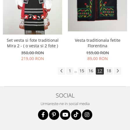
Set vesta si fote traditional
Vesta traditionala fetite
Mira 2 - ( o vesta si 2 fote )
Florentina
350,00 RON
159,00 RON
219,00 RON
89,00 RON
1
15
16
17
18
...
SOCIAL
Urmareste-ne in social media