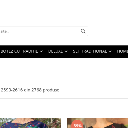
BOTEZ CU TRADITIE
DELUXE
SET TRADITIONAL
HOME
2593-
2616
din
2768
produse
-39%