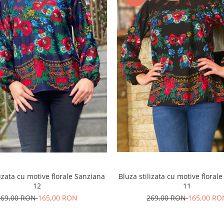
Bluza stilizata cu motive floral
lizata cu motive florale Sanziana
11
12
269,00 RON
165,00 RO
269,00 RON
165,00 RON