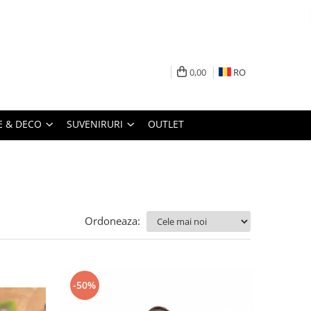
0,00
RO
 & DECO
SUVENIRURI
OUTLET
Ordoneaza:
-50%