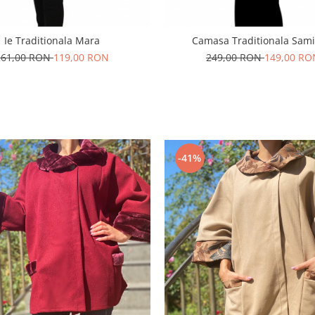
Ie Traditionala Mara
Camasa Traditionala Sami
261,00 RON
119,00 RON
249,00 RON
149,00 RO
-41%