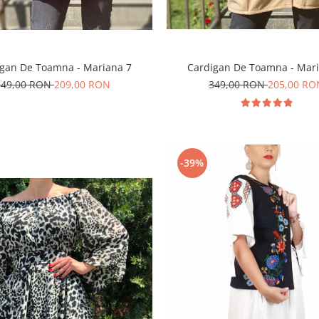
gan De Toamna - Mariana 7
Cardigan De Toamna - Mari
349,00 RON
209,00 RON
349,00 RON
205,00 RO
-39%