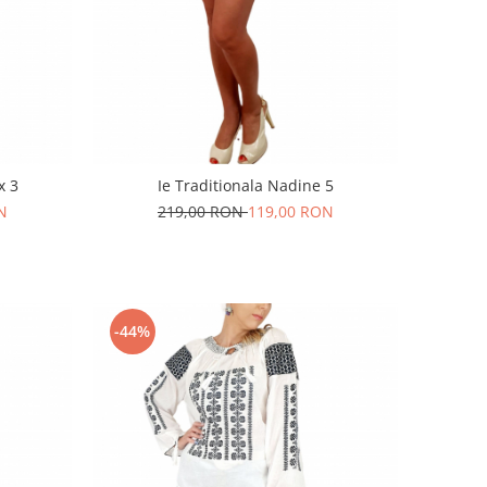
x 3
Ie Traditionala Nadine 5
N
219,00 RON
119,00 RON
-44%