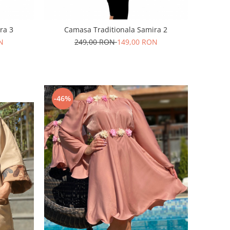
ra 3
Camasa Traditionala Samira 2
N
249,00 RON
149,00 RON
-46%