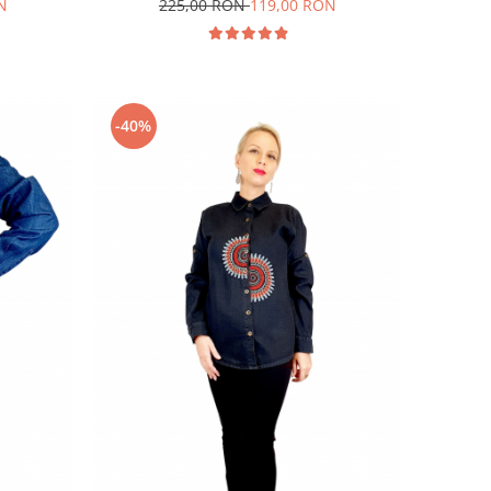
N
225,00 RON
119,00 RON
-40%