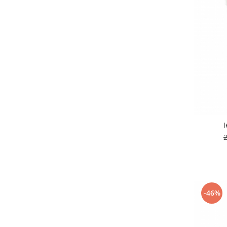
I
-46%