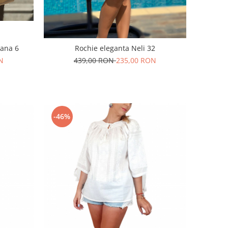
ana 6
Rochie eleganta Neli 32
N
439,00 RON
235,00 RON
-46%