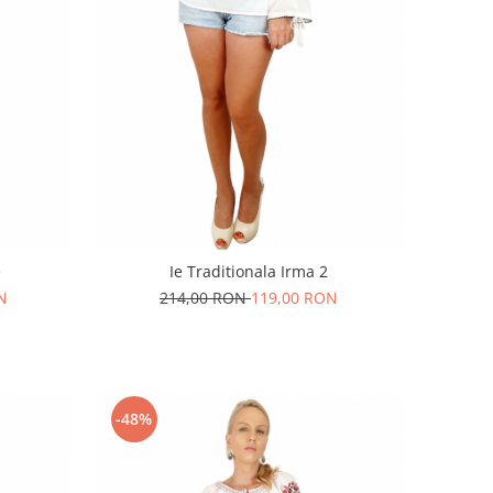
e
Ie Traditionala Irma 2
N
214,00 RON
119,00 RON
-48%