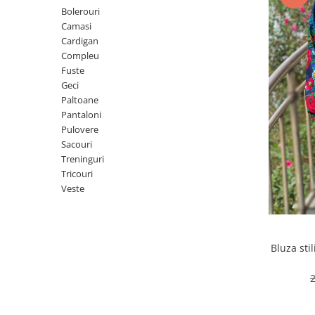
Geci
Jucarii
Bolerouri
Tricouri
Camasi
Cardigan
Treninguri
Compleu
Ii traditionale
Fuste
Geci
Rochii traditionale
Paltoane
Rochii Elegante
Pantaloni
Pulovere
Costume populare
Sacouri
Fote & Catrinte
Treninguri
Tricouri
Incaltaminte
Veste
Bluza sti