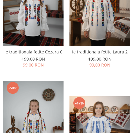
Ie traditionala fetite Cezara 6
Ie traditionala fetite Laura 2
199,00 RON
199,00 RON
99,00 RON
99,00 RON
-50%
-47%