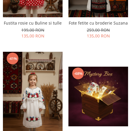
Fustita rosie cu Buline si tulle
Fote fetite cu broderie Suzana
199,00 RON
259,00 RON
135,00 RON
135,00 RON
-41%
-68%