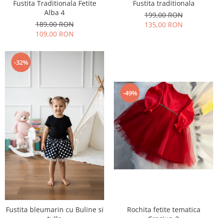
Fustita Traditionala Fetite
Fustita traditionala
Alba 4
199,00 RON
189,00 RON
135,00 RON
109,00 RON
-32%
-49%
Fustita bleumarin cu Buline si
Rochita fetite tematica