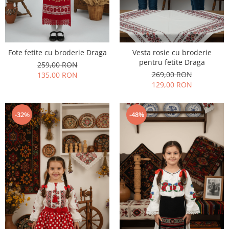
Fote fetite cu broderie Draga
Vesta rosie cu broderie
pentru fetite Draga
259,00 RON
269,00 RON
135,00 RON
129,00 RON
-32%
-48%