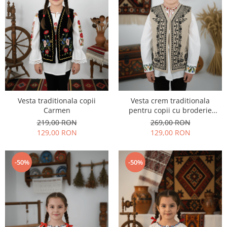
Vesta traditionala copii
Vesta crem traditionala
Carmen
pentru copii cu broderie
neagra 2
219,00 RON
269,00 RON
129,00 RON
129,00 RON
-50%
-50%