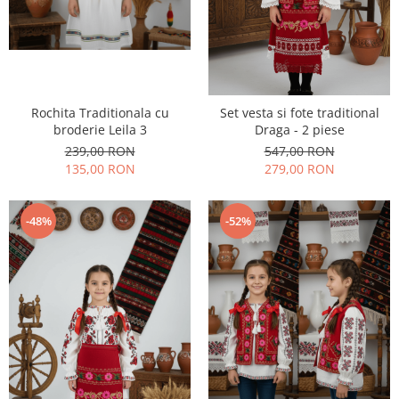
Rochita Traditionala cu
Set vesta si fote traditional
broderie Leila 3
Draga - 2 piese
239,00 RON
547,00 RON
135,00 RON
279,00 RON
-48%
-52%