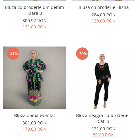
Bluza cu broderie din denim
Bluza cu broderie Elisha
Kiara 3
284,00 RON
300,97 RON
129,00 RON
121,00 RON
-41%
-30%
Bluza dama evantai
Bluza neagra cu broderie -
Cati 3
301,00 RON
121,00 RON
179,00 RON
85,00 RON