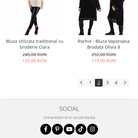
Bluza stilizata traditional cu
Rochie - Bluza Vaporoasa
broderie Clara
Brodata Olivia 8
245,00 RON
292,00 RON
129,00 RON
119,00 RON
1
2
3
4
SOCIAL
Urmareste-ne in social media