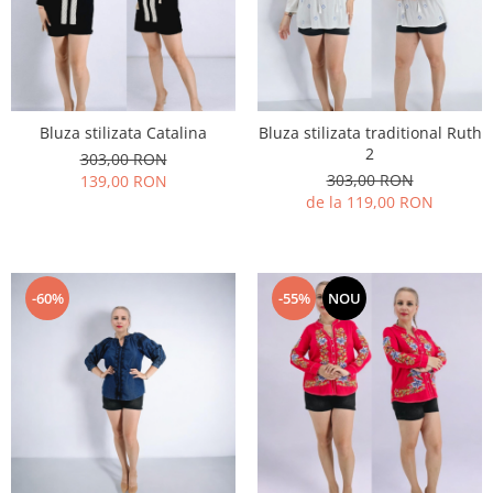
Geci
Jucarii
Tricouri
Treninguri
Ii traditionale
Bluza stilizata Catalina
Bluza stilizata traditional Ruth
Rochii traditionale
2
303,00 RON
Rochii Elegante
303,00 RON
139,00 RON
de la 119,00 RON
Costume populare
Fote & Catrinte
Incaltaminte
-60%
-55%
NOU