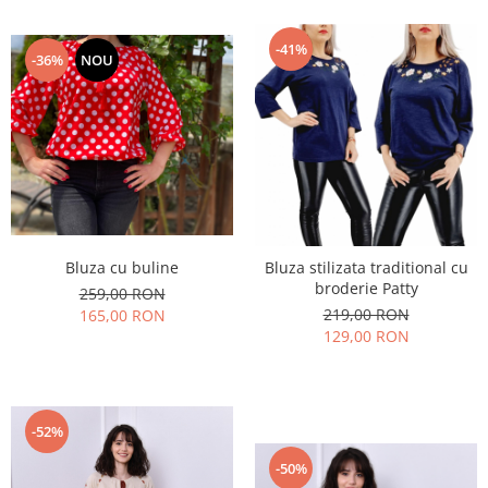
-41%
-36%
NOU
Bluza cu buline
Bluza stilizata traditional cu
broderie Patty
259,00 RON
219,00 RON
165,00 RON
129,00 RON
-52%
-50%