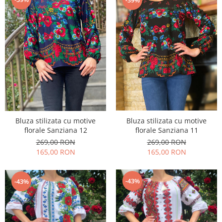
-39%
Bluza stilizata cu motive
Bluza stilizata cu motive
florale Sanziana 11
florale Sanziana 12
269,00 RON
269,00 RON
165,00 RON
165,00 RON
-43%
-43%