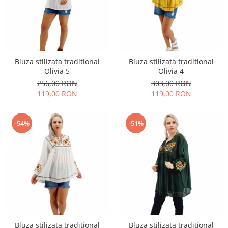
Geci
Jucarii
Tricouri
Treninguri
Ii traditionale
Bluza stilizata traditional
Bluza stilizata traditional
Rochii traditionale
Olivia 5
Olivia 4
Rochii Elegante
256,00 RON
303,00 RON
119,00 RON
119,00 RON
Costume populare
Fote & Catrinte
-54%
-51%
Incaltaminte
Bluza stilizata traditional
Bluza stilizata traditional