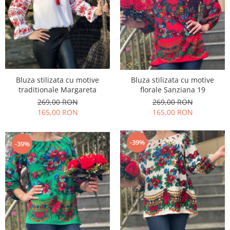
Bluza stilizata cu motive
Bluza stilizata cu motive
traditionale Margareta
florale Sanziana 19
269,00 RON
269,00 RON
165,00 RON
165,00 RON
-39%
-39%