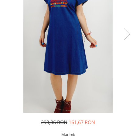
Geci
Jucarii
Tricouri
Treninguri
Ii traditionale
Rochii traditionale
Rochii Elegante
Costume populare
Fote & Catrinte
Incaltaminte
293,86 RON
161,67 RON
Marimi: